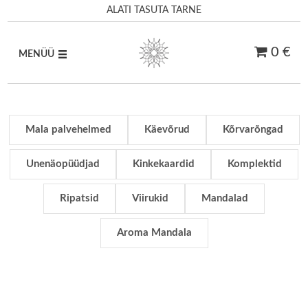
ALATI TASUTA TARNE
0 €
MENÜÜ
Skip
to
content
Mala palvehelmed
Käevõrud
Kõrvarõngad
Unenäopüüdjad
Kinkekaardid
Komplektid
Ripatsid
Viirukid
Mandalad
Aroma Mandala