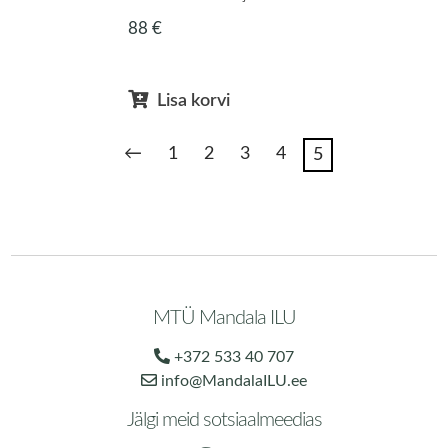
88
€
Lisa korvi
←
1
2
3
4
5
MTÜ Mandala ILU
+372 533 40 707
info@MandalaILU.ee
Jälgi meid sotsiaalmeedias