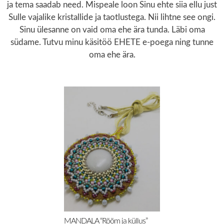
ja tema saadab need. Mispeale loon Sinu ehte siia ellu just
Sulle vajalike kristallide ja taotlustega. Nii lihtne see ongi.
Sinu ülesanne on vaid oma ehe ära tunda. Läbi oma
südame. Tutvu minu käsitöö EHETE e-poega ning tunne
oma ehe ära.
MANDALA “Rõõm ja küllus”