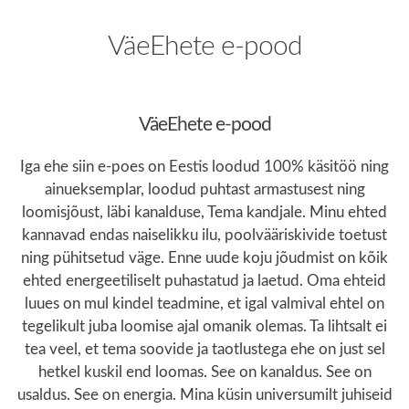
VäeEhete e-pood
VäeEhete e-pood
Iga ehe siin e-poes on Eestis loodud 100% käsitöö ning
ainueksemplar, loodud puhtast armastusest ning
loomisjõust, läbi kanalduse, Tema kandjale. Minu ehted
kannavad endas naiselikku ilu, poolvääriskivide toetust
ning pühitsetud väge. Enne uude koju jõudmist on kõik
ehted energeetiliselt puhastatud ja laetud. Oma ehteid
luues on mul kindel teadmine, et igal valmival ehtel on
tegelikult juba loomise ajal omanik olemas. Ta lihtsalt ei
tea veel, et tema soovide ja taotlustega ehe on just sel
hetkel kuskil end loomas. See on kanaldus. See on
usaldus. See on energia. Mina küsin universumilt juhiseid