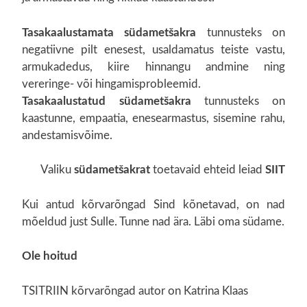
Tasakaalustamata
südametšakra
tunnusteks on
negatiivne pilt enesest, usaldamatus teiste vastu,
armukadedus, kiire hinnangu andmine ning
vereringe- või hingamisprobleemid.
Tasakaalustatud
südametšakra
tunnusteks on
kaastunne, empaatia, enesearmastus, sisemine rahu,
andestamisvõime.
Valiku
südametšakrat
toetavaid ehteid leiad
SIIT
Kui antud kõrvarõngad Sind kõnetavad, on nad
mõeldud just Sulle. Tunne nad ära. Läbi oma südame.
Ole hoitud
TSITRIIN kõrvarõngad autor on Katrina Klaas