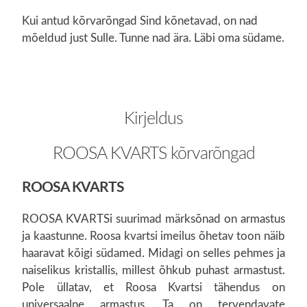
Kui antud kõrvarõngad Sind kõnetavad, on nad
mõeldud just Sulle. Tunne nad ära. Läbi oma südame.
Kirjeldus
ROOSA KVARTS kõrvarõngad
ROOSA KVARTS
ROOSA KVARTSi suurimad märksõnad on armastus
ja kaastunne. Roosa kvartsi imeilus õhetav toon näib
haaravat kõigi südamed. Midagi on selles pehmes ja
naiselikus kristallis, millest õhkub puhast armastust.
Pole üllatav, et Roosa Kvartsi tähendus on
universaalne armastus. Ta on tervendavate