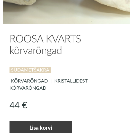
ROOSA KVARTS
kõrvarõngad
SÜDAMETŠAKRA
KÕRVARÕNGAD
|
KRISTALLIDEST
KÕRVARÕNGAD
44
€
ROOSA
Lisa korvi
KVARTS