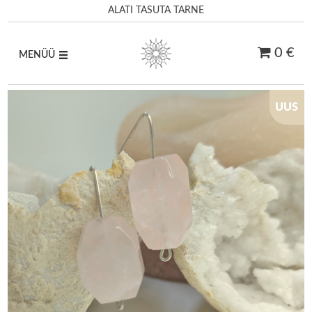
ALATI TASUTA TARNE
0 €
MENÜÜ
Skip
UUS
to
content