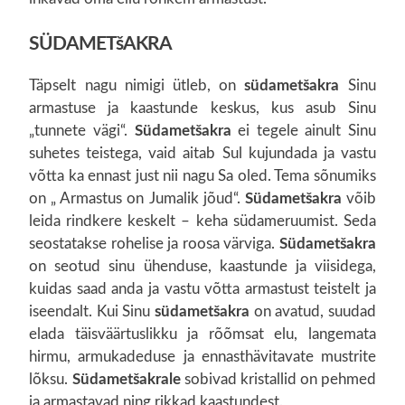
SÜDAMETšAKRA
Täpselt nagu nimigi ütleb, on
südametšakra
Sinu
armastuse ja kaastunde keskus, kus asub Sinu
„tunnete vägi“.
Südametšakra
ei tegele ainult Sinu
suhetes teistega, vaid aitab Sul kujundada ja vastu
võtta ka ennast just nii nagu Sa oled. Tema sõnumiks
on „ Armastus on Jumalik jõud“.
Südametšakra
võib
leida rindkere keskelt – keha südameruumist. Seda
seostatakse rohelise ja roosa värviga.
Südametšakra
on seotud sinu ühenduse, kaastunde ja viisidega,
kuidas saad anda ja vastu võtta armastust teistelt ja
iseendalt. Kui Sinu
südametšakra
on avatud, suudad
elada täisväärtuslikku ja rõõmsat elu, langemata
hirmu, armukadeduse ja ennasthävitavate mustrite
lõksu.
Südametšakrale
sobivad kristallid on pehmed
ja armastavad ning rikkad kaastundest.