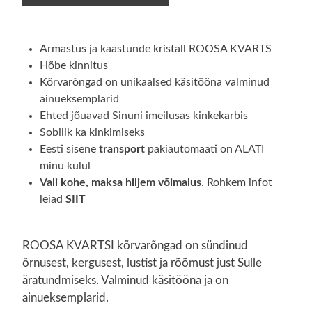
kõrvarõngad
kogus
Armastus ja kaastunde kristall ROOSA KVARTS
Hõbe kinnitus
Kõrvarõngad on unikaalsed käsitööna valminud
ainueksemplarid
Ehted jõuavad Sinuni imeilusas kinkekarbis
Sobilik ka kinkimiseks
Eesti sisene
transport
pakiautomaati on ALATI
minu kulul
Vali kohe, maksa hiljem võimalus
. Rohkem infot
leiad
SIIT
ROOSA KVARTSI kõrvarõngad on sündinud
õrnusest, kergusest, lustist ja rõõmust just Sulle
äratundmiseks. Valminud käsitööna ja on
ainueksemplarid.