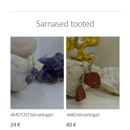
Sarnased tooted
AMETÜST kõrvarõngad
JAAD kõrvarõngad
24
€
40
€