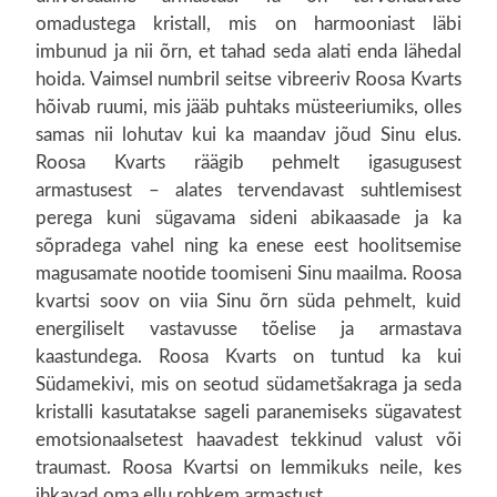
omadustega kristall, mis on harmooniast läbi
imbunud ja nii õrn, et tahad seda alati enda lähedal
hoida. Vaimsel numbril seitse vibreeriv Roosa Kvarts
hõivab ruumi, mis jääb puhtaks müsteeriumiks, olles
samas nii lohutav kui ka maandav jõud Sinu elus.
Roosa Kvarts räägib pehmelt igasugusest
armastusest – alates tervendavast suhtlemisest
perega kuni sügavama sideni abikaasade ja ka
sõpradega vahel ning ka enese eest hoolitsemise
magusamate nootide toomiseni Sinu maailma. Roosa
kvartsi soov on viia Sinu õrn süda pehmelt, kuid
energiliselt vastavusse tõelise ja armastava
kaastundega. Roosa Kvarts on tuntud ka kui
Südamekivi, mis on seotud südametšakraga ja seda
kristalli kasutatakse sageli paranemiseks sügavatest
emotsionaalsetest haavadest tekkinud valust või
traumast. Roosa Kvartsi on lemmikuks neile, kes
ihkavad oma ellu rohkem armastust.