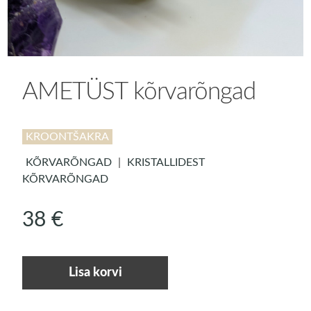
AMETÜST kõrvarõngad
KROONTŠAKRA
KÕRVARÕNGAD
|
KRISTALLIDEST
KÕRVARÕNGAD
38
€
AMETÜST
Lisa korvi
kõrvarõngad
kogus