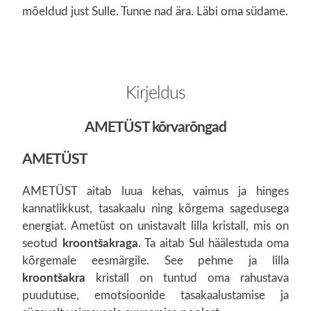
mõeldud just Sulle. Tunne nad ära. Läbi oma südame.
Kirjeldus
AMETÜST kõrvarõngad
AMETÜST
AMETÜST aitab luua kehas, vaimus ja hinges
kannatlikkust, tasakaalu ning kõrgema sagedusega
energiat. Ametüst on unistavalt lilla kristall, mis on
seotud
kroontšakraga
. Ta aitab Sul häälestuda oma
kõrgemale eesmärgile. See pehme ja lilla
kroontšakra
kristall on tuntud oma rahustava
puudutuse, emotsioonide tasakaalustamise ja