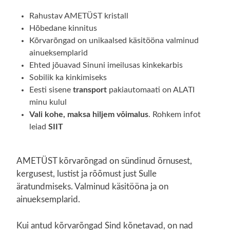
Rahustav AMETÜST kristall
Hõbedane kinnitus
Kõrvarõngad on unikaalsed käsitööna valminud
ainueksemplarid
Ehted jõuavad Sinuni imeilusas kinkekarbis
Sobilik ka kinkimiseks
Eesti sisene
transport
pakiautomaati on ALATI
minu kulul
Vali kohe, maksa hiljem võimalus
. Rohkem infot
leiad
SIIT
AMETÜST kõrvarõngad on sündinud õrnusest,
kergusest, lustist ja rõõmust just Sulle
äratundmiseks. Valminud käsitööna ja on
ainueksemplarid.
Kui antud kõrvarõngad Sind kõnetavad, on nad