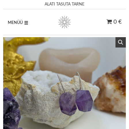
ALATI TASUTA TARNE
0 €
MENÜÜ
Skip
to
content