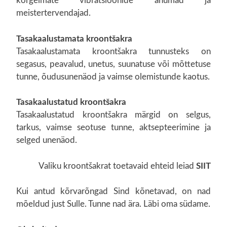
kõrgeimate vibratsioonide anumad ja
meistertervendajad.
Tasakaalustamata kroontšakra
Tasakaalustamata kroontšakra tunnusteks on
segasus, peavalud, unetus, suunatuse või mõttetuse
tunne, õudusunenäod ja vaimse olemistunde kaotus.
Tasakaalustatud kroontšakra
Tasakaalustatud kroontšakra märgid on selgus,
tarkus, vaimse seotuse tunne, aktsepteerimine ja
selged unenäod.
Valiku kroontšakrat toetavaid ehteid leiad
SIIT
Kui antud kõrvarõngad Sind kõnetavad, on nad
mõeldud just Sulle. Tunne nad ära. Läbi oma südame.