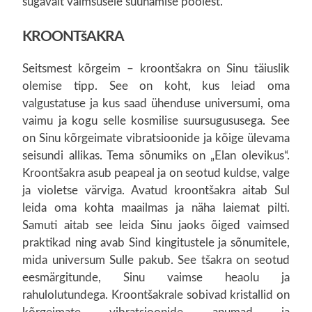
sügavalt vaimsusele suunamise poolest.
KROONTšAKRA
Seitsmest kõrgeim – kroontšakra on Sinu täiuslik
olemise tipp. See on koht, kus leiad oma
valgustatuse ja kus saad ühenduse universumi, oma
vaimu ja kogu selle kosmilise suursugususega. See
on Sinu kõrgeimate vibratsioonide ja kõige ülevama
seisundi allikas. Tema sõnumiks on „Elan olevikus“.
Kroontšakra asub peapeal ja on seotud kuldse, valge
ja violetse värviga. Avatud kroontšakra aitab Sul
leida oma kohta maailmas ja näha laiemat pilti.
Samuti aitab see leida Sinu jaoks õiged vaimsed
praktikad ning avab Sind kingitustele ja sõnumitele,
mida universum Sulle pakub. See tšakra on seotud
eesmärgitunde, Sinu vaimse heaolu ja
rahulolutundega. Kroontšakrale sobivad kristallid on